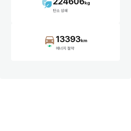
224606
kg
탄소 상쇄
13393
km
에너지 절약